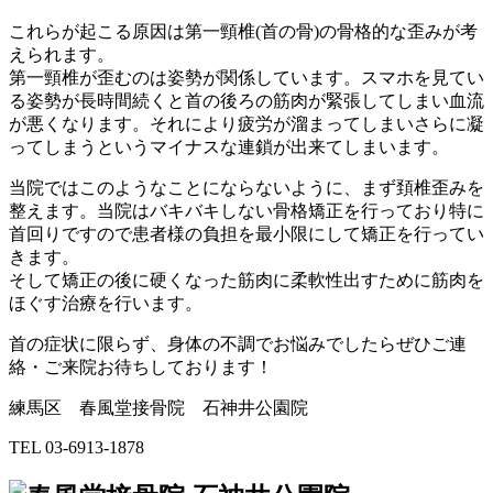
これらが起こる原因は第一頸椎(首の骨)の骨格的な歪みが考
えられます。
第一頸椎が歪むのは姿勢が関係しています。スマホを見てい
る姿勢が長時間続くと首の後ろの筋肉が緊張してしまい血流
が悪くなります。それにより疲労が溜まってしまいさらに凝
ってしまうというマイナスな連鎖が出来てしまいます。
当院ではこのようなことにならないように、まず頚椎歪みを
整えます。当院はバキバキしない骨格矯正を行っており特に
首回りですので患者様の負担を最小限にして矯正を行ってい
きます。
そして矯正の後に硬くなった筋肉に柔軟性出すために筋肉を
ほぐす治療を行います。
首の症状に限らず、身体の不調でお悩みでしたらぜひご連
絡・ご来院お待ちしております！
練馬区 春風堂接骨院 石神井公園院
TEL 03-6913-1878