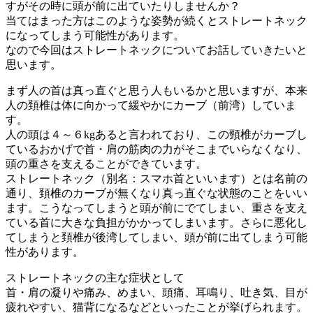
すがその時に頭が前に出ていたりしませんか？
当てはまった方はこのような姿勢が続くとストレートネック
になってしまう可能性があります。
なので今回はストレートネックについてお話していきたいと
思います。
まず人の首は真っ直ぐと思う人もいるかと思いますが、本来
人の頚椎は体に向かって緩やかにカーブ（前湾）していま
す。
人の頭は４～６kgあると言われており、この頸椎がカーブし
ているおかげで首・肩の筋肉の力がそこまでいらなくなり、
頭の重さを支えることができています。
ストレートネック（別名：スマホ首といいます）とは名前の
通り、頚椎のカーブが無くなり真っ直ぐな状態のことをいい
ます。こうなってしまうと頭が前にでてしまい、重さを支え
ている首に大きな負担がかかってしまいます。さらに悪化し
てしまうと頚椎が後湾してしまい、頭が前に出てしまう可能
性があります。
ストレートネックの主な症状として
首・肩の凝りや痛み、めまい、頭痛、耳鳴り、吐き気、目が
疲れやすい、猫背になるなどといったことが挙げられます。