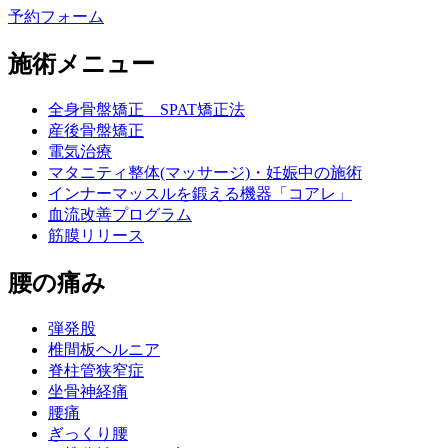
予約フォーム
施術メニュー
全身骨盤矯正 SPAT矯正法
産後骨盤矯正
電気治療
マタニティ整体(マッサージ)・妊娠中の施術
インナーマッスルを鍛える機器「コアレ」
血流改善プログラム
筋膜リリース
腰の痛み
弾発股
椎間板ヘルニア
脊柱管狭窄症
坐骨神経痛
腰痛
ぎっくり腰