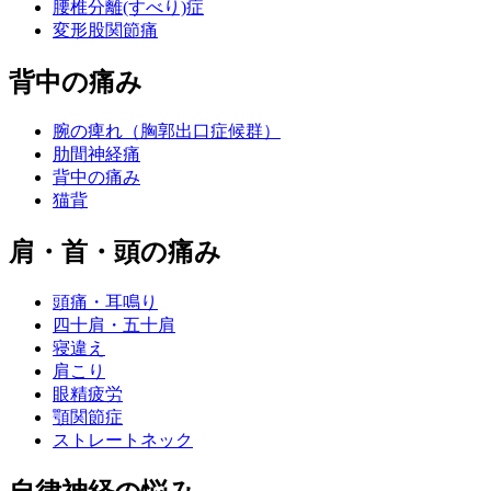
腰椎分離(すべり)症
変形股関節痛
背中の痛み
腕の痺れ（胸郭出口症候群）
肋間神経痛
背中の痛み
猫背
肩・首・頭の痛み
頭痛・耳鳴り
四十肩・五十肩
寝違え
肩こり
眼精疲労
顎関節症
ストレートネック