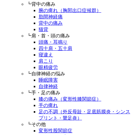
┗背中の痛み
腕の痺れ（胸郭出口症候群）
肋間神経痛
背中の痛み
猫背
┗肩・首・頭の痛み
頭痛・耳鳴り
四十肩・五十肩
寝違え
肩こり
眼精疲労
┗自律神経の悩み
睡眠障害
自律神経
┗手・足の痛み
膝の痛み（変形性膝関節症）
手の痺れ
足の不調（外反母趾・足底筋膜炎・シンス
プリント・鵞足炎）
┗その他
変形性股関節症