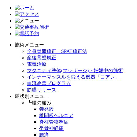
施術メニュー
全身骨盤矯正 SPAT矯正法
産後骨盤矯正
電気治療
マタニティ整体(マッサージ)・妊娠中の施術
インナーマッスルを鍛える機器「コアレ」
血流改善プログラム
筋膜リリース
症状別メニュー
┗腰の痛み
弾発股
椎間板ヘルニア
脊柱管狭窄症
坐骨神経痛
腰痛