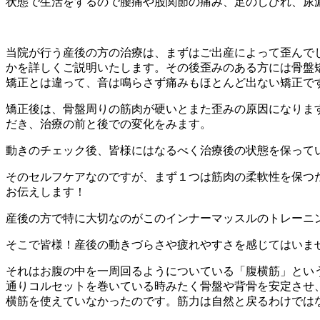
状態で生活をするので腰痛や股関節の痛み、足のしびれ、尿
当院が行う産後の方の治療は、まずはご出産によって歪んで
かを詳しくご説明いたします。その後歪みのある方には骨盤矯
矯正とは違って、音は鳴らさず痛みもほとんど出ない矯正で
矯正後は、骨盤周りの筋肉が硬いとまた歪みの原因になりま
だき、治療の前と後での変化をみます。
動きのチェック後、皆様にはなるべく治療後の状態を保って
そのセルフケアなのですが、まず１つは筋肉の柔軟性を保つ
お伝えします！
産後の方で特に大切なのがこのインナーマッスルのトレーニ
そこで皆様！産後の動きづらさや疲れやすさを感じてはいま
それはお腹の中を一周回るようについている「腹横筋」とい
通りコルセットを巻いている時みたく骨盤や背骨を安定させ
横筋を使えていなかったのです。筋力は自然と戻るわけでは