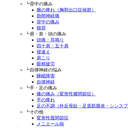
┗背中の痛み
腕の痺れ（胸郭出口症候群）
肋間神経痛
背中の痛み
猫背
┗肩・首・頭の痛み
頭痛・耳鳴り
四十肩・五十肩
寝違え
肩こり
眼精疲労
┗自律神経の悩み
睡眠障害
自律神経
┗手・足の痛み
膝の痛み（変形性膝関節症）
手の痺れ
足の不調（外反母趾・足底筋膜炎・シンスプ
┗その他
変形性股関節症
メニエール病