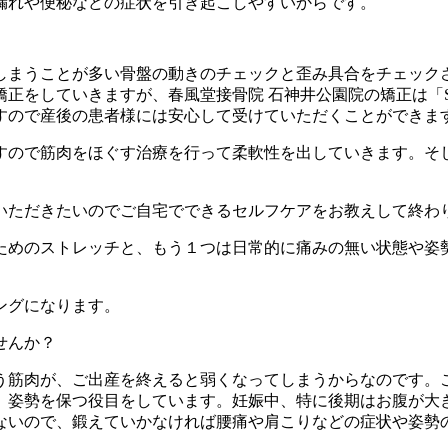
漏れや便秘などの症状を引き起こしやすいからです。
しまうことが多い骨盤の動きのチェックと歪み具合をチェック
正をしていきますが、春風堂接骨院 石神井公園院の矯正は「S
すので産後の患者様には安心して受けていただくことができま
すので筋肉をほぐす治療を行って柔軟性を出していきます。そ
いただきたいのでご自宅でできるセルフケアをお教えして終わ
ためのストレッチと、もう１つは日常的に痛みの無い状態や姿
ングになります。
せんか？
う筋肉が、ご出産を終えると弱くなってしまうからなのです。
、姿勢を保つ役目をしています。妊娠中、特に後期はお腹が大
ないので、鍛えていかなければ腰痛や肩こりなどの症状や姿勢