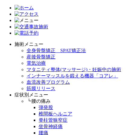
施術メニュー
全身骨盤矯正 SPAT矯正法
産後骨盤矯正
電気治療
マタニティ整体(マッサージ)・妊娠中の施術
インナーマッスルを鍛える機器「コアレ」
血流改善プログラム
筋膜リリース
症状別メニュー
┗腰の痛み
弾発股
椎間板ヘルニア
脊柱管狭窄症
坐骨神経痛
腰痛