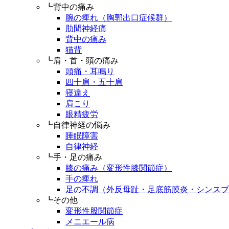
┗背中の痛み
腕の痺れ（胸郭出口症候群）
肋間神経痛
背中の痛み
猫背
┗肩・首・頭の痛み
頭痛・耳鳴り
四十肩・五十肩
寝違え
肩こり
眼精疲労
┗自律神経の悩み
睡眠障害
自律神経
┗手・足の痛み
膝の痛み（変形性膝関節症）
手の痺れ
足の不調（外反母趾・足底筋膜炎・シンスプ
┗その他
変形性股関節症
メニエール病