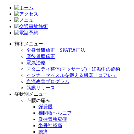
施術メニュー
全身骨盤矯正 SPAT矯正法
産後骨盤矯正
電気治療
マタニティ整体(マッサージ)・妊娠中の施術
インナーマッスルを鍛える機器「コアレ」
血流改善プログラム
筋膜リリース
症状別メニュー
┗腰の痛み
弾発股
椎間板ヘルニア
脊柱管狭窄症
坐骨神経痛
腰痛