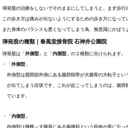
弾発股の治療をしないでそのままにしてしまうと、まず歩行
この歩き方は痛みが出ないようにするための歩き方になって
また身体のバランスも悪くなってしまう為、無意識にかばう
弾発股の種類｜春風堂接骨院 石神井公園院
弾発股は「
外側型
」と「
内側型
」の２種類に分けられます。
・「
外側型
」
外側型は股関節外側にある腸脛靱帯が大腿骨の大転子とい
が出てしまう症状です。これが起こってしまうのは、腸脛
ています。
・「
内側型
」
内側型は腰椎～大腿骨にある腸腰筋という筋肉が骨に引っ