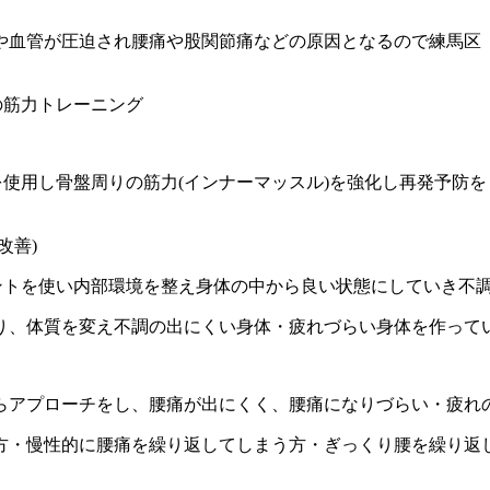
や血管が圧迫され腰痛や股関節痛などの原因となるので練馬区
の筋力トレーニング
械を使用し骨盤周りの筋力(インナーマッスル)を強化し再発予
改善)
ントを使い内部環境を整え身体の中から良い状態にしていき不
り、体質を変え不調の出にくい身体・疲れづらい身体を作って
らアプローチをし、腰痛が出にくく、腰痛になりづらい・疲れ
方・慢性的に腰痛を繰り返してしまう方・ぎっくり腰を繰り返