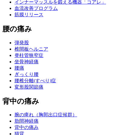
インナーマッスルを鍛える機器「コアレ」
血流改善プログラム
筋膜リリース
腰の痛み
弾発股
椎間板ヘルニア
脊柱管狭窄症
坐骨神経痛
腰痛
ぎっくり腰
腰椎分離(すべり)症
変形股関節痛
背中の痛み
腕の痺れ（胸郭出口症候群）
肋間神経痛
背中の痛み
猫背