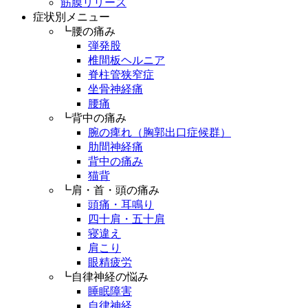
筋膜リリース
症状別メニュー
┗腰の痛み
弾発股
椎間板ヘルニア
脊柱管狭窄症
坐骨神経痛
腰痛
┗背中の痛み
腕の痺れ（胸郭出口症候群）
肋間神経痛
背中の痛み
猫背
┗肩・首・頭の痛み
頭痛・耳鳴り
四十肩・五十肩
寝違え
肩こり
眼精疲労
┗自律神経の悩み
睡眠障害
自律神経