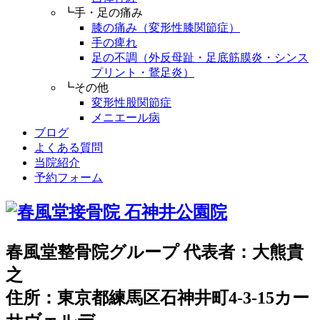
┗手・足の痛み
膝の痛み（変形性膝関節症）
手の痺れ
足の不調（外反母趾・足底筋膜炎・シンス
プリント・鵞足炎）
┗その他
変形性股関節症
メニエール病
ブログ
よくある質問
当院紹介
予約フォーム
春風堂整骨院グループ 代表者：大熊貴
之
住所：東京都練馬区石神井町4-3-15カー